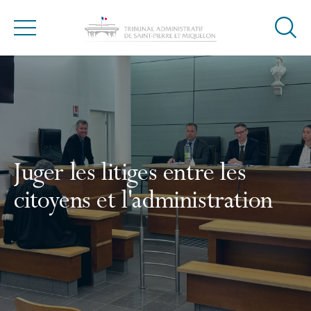
Ouvrir
Menu
la
Accueil
modal
de
reche
Juger les litiges entre les
citoyens et l'administration