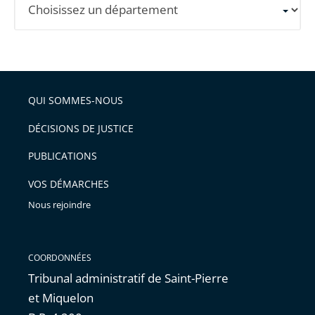
un
département
pour
obtenir
les
QUI SOMMES-NOUS
informations
DÉCISIONS DE JUSTICE
détaillées.
PUBLICATIONS
VOS DÉMARCHES
Nous rejoindre
COORDONNÉES
Tribunal administratif de Saint-Pierre
et Miquelon